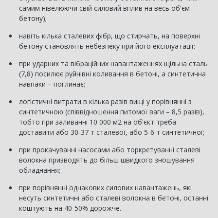
самим нівелюючи свій силовий вплив на весь об'єм
бетону);
навіть кілька сталевих фібр, що стирчать, на поверхні
бетону становлять небезпеку при його експлуатації;
при ударних та вібраційних навантаженнях щільна сталь
(7,8) посилює руйнівні коливання в бетоні, а синтетична
навпаки – поглинає;
логістичні витрати в кілька разів вищі у порівнянні з
синтетичною (співвідношення питомої ваги – 8,5 разів),
тобто при заливанні 10 000 м2 на об'єкт треба
доставити або 30-37 т сталевої, або 5-6 т синтетичної;
при прокачуванні насосами або торкретуванні сталеві
волокна призводять до більш швидкого зношування
обладнання;
при порівнянні однакових силових навантажень, які
несуть синтетичні або сталеві волокна в бетоні, останні
коштують на 40-50% дорожче.