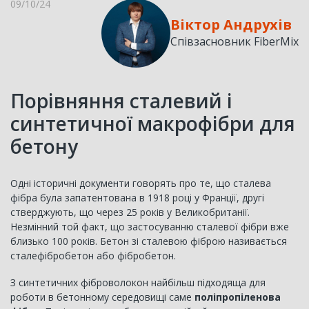
09/10/24
Віктор Андрухів
Співзасновник FiberMix
Порівняння сталевий і
синтетичної макрофібри для
бетону
Одні історичні документи говорять про те, що сталева
фібра була запатентована в 1918 році у Франції, другі
стверджують, що через 25 років у Великобританії.
Незмінний той факт, що застосуванню сталевої фібри вже
близько 100 років. Бетон зі сталевою фіброю називається
сталефібробетон або фібробетон.
З синтетичних фіброволокон найбільш підходяща для
роботи в бетонному середовищі саме
поліпропіленова