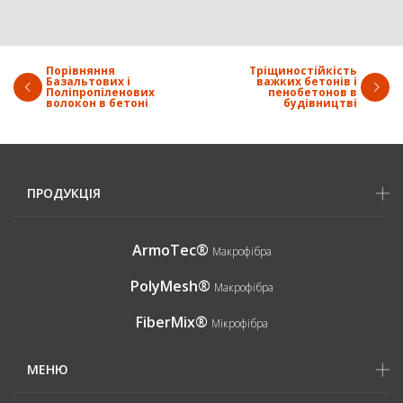
Порівняння
Тріщиностійкість
Базальтових і
важких бетонів і
Поліпропіленових
пенобетонов в
волокон в бетоні
будівництві
ПРОДУКЦІЯ
ArmoTec®
Макрофібра
PolyMesh®
Макрофібра
FiberMix®
Мікрофібра
МЕНЮ