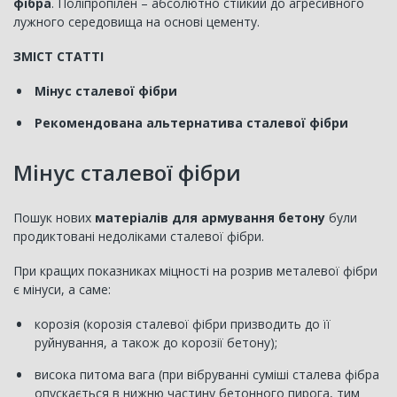
фібра
. Поліпропілен – абсолютно стійкий до агресивного
лужного середовища на основі цементу.
ЗМІСТ СТАТТІ
Мінус сталевої фібри
Рекомендована альтернатива сталевої фібри
Мінус сталевої фібри
Пошук нових
матеріалів для армування бетону
були
продиктовані недоліками сталевої фібри.
При кращих показниках міцності на розрив металевої фібри
є мінуси, а саме:
корозія (корозія сталевої фібри призводить до її
руйнування, а також до корозії бетону);
висока питома вага (при вібруванні суміші сталева фібра
опускається в нижню частину бетонного пирога, тим