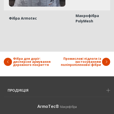
Макрофібра
Фібра Armotec
PolyMesh
Фібра для доріг:
Промислові підлоги із
дисперсне армування
застосуванням
дорожного покриття
поліпропіленової фібри
ПРОДУКЦІЯ
ArmoTec®
Макрофібра