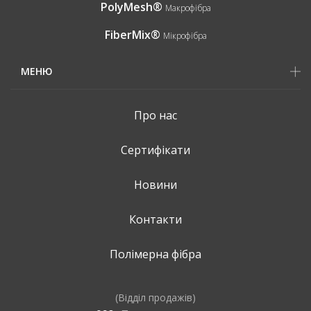
PolyMesh®
Макрофібра
FiberMix®
Мікрофібра
МЕНЮ
Про нас
Сертифікати
Новини
Контакти
Полімерна фібра
(Відділ продажів)