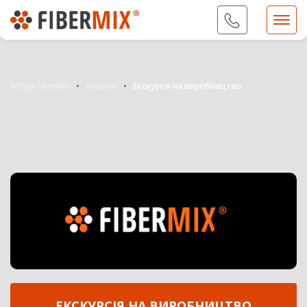
09...
Показати номер
Фібра FiberMix
Новини
Екскурсія на виробництво
ЕКСКУРСІЯ НА ВИРОБНИЦТВО