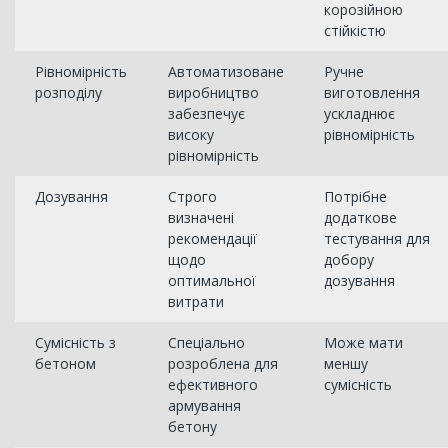
корозійною
стійкістю
Рівномірність
Автоматизоване
Ручне
розподілу
виробництво
виготовлення
забезпечує
ускладнює
високу
рівномірність
рівномірність
Дозування
Строго
Потрібне
визначені
додаткове
рекомендації
тестування для
щодо
добору
оптимальної
дозування
витрати
Сумісність з
Спеціально
Може мати
бетоном
розроблена для
меншу
ефективного
сумісність
армування
бетону