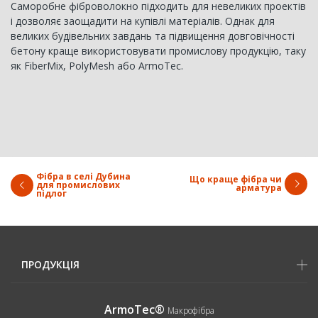
Саморобне фіброволокно підходить для невеликих проектів
і дозволяє заощадити на купівлі матеріалів. Однак для
великих будівельних завдань та підвищення довговічності
бетону краще використовувати промислову продукцію, таку
як FiberMix, PolyMesh або ArmoTec.
Фібра в селі Дубина
Що краще фібра чи
для промислових
арматура
підлог
ПРОДУКЦІЯ
ArmoTec®
Макрофібра