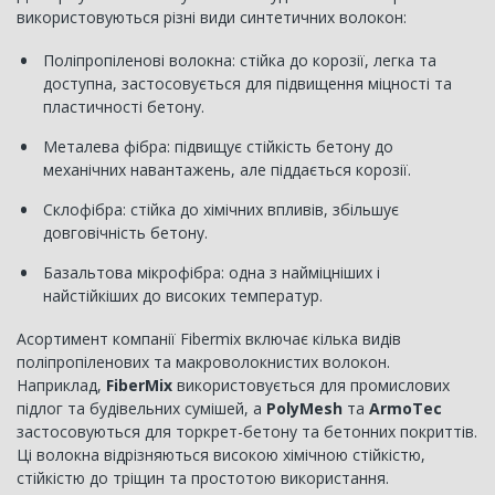
використовуються різні види синтетичних волокон:
Поліпропіленові волокна: стійка до корозії, легка та
доступна, застосовується для підвищення міцності та
пластичності бетону.
Металева фібра: підвищує стійкість бетону до
механічних навантажень, але піддається корозії.
Склофібра: стійка до хімічних впливів, збільшує
довговічність бетону.
Базальтова мікрофібра: одна з найміцніших і
найстійкіших до високих температур.
Асортимент компанії Fibermix включає кілька видів
поліпропіленових та макроволокнистих волокон.
Наприклад,
FiberMix
використовується для промислових
підлог та будівельних сумішей, а
PolyMesh
та
ArmoTec
застосовуються для торкрет-бетону та бетонних покриттів.
Ці волокна відрізняються високою хімічною стійкістю,
стійкістю до тріщин та простотою використання.