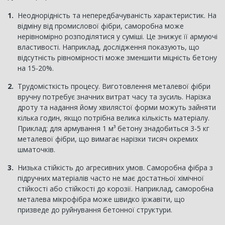
Неоднорідність та непередбачуваність характеристик. На
відміну від промислової фібри, саморобна може
нерівномірно розподілятися у суміші. Це знижує її армуючі
властивості. Наприклад, дослідження показують, що
відсутність рівномірності може зменшити міцність бетону
на 15-20%.
Трудомісткість процесу. Виготовлення металевої фібри
вручну потребує значних витрат часу та зусиль. Нарізка
дроту та надання йому хвилястої форми можуть зайняти
кілька годин, якщо потрібна велика кількість матеріалу.
Приклад: для армування 1 м³ бетону знадобиться 3-5 кг
металевої фібри, що вимагає нарізки тисяч окремих
шматочків.
Низька стійкість до агресивних умов. Саморобна фібра з
підручних матеріалів часто не має достатньої хімічної
стійкості або стійкості до корозії. Наприклад, саморобна
металева мікрофібра може швидко іржавіти, що
призведе до руйнування бетонної структури.