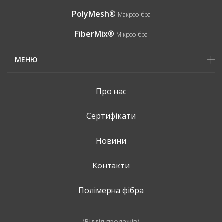
PolyMesh®
Макрофібра
FiberMix®
Мікрофібра
МЕНЮ
Про нас
Сертифікати
Новини
Контакти
Полімерна фібра
(Відділ продажів)