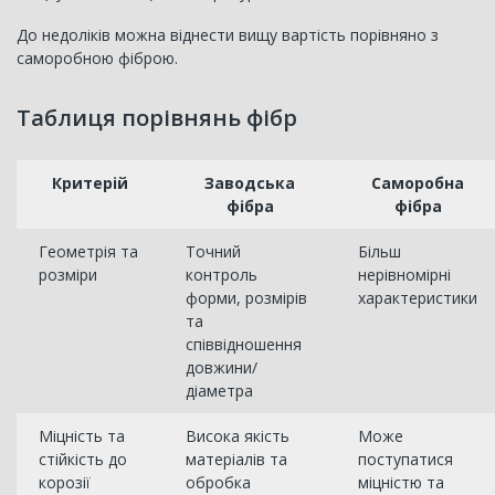
До недоліків можна віднести вищу вартість порівняно з
саморобною фіброю.
Таблиця порівнянь фібр
Критерій
Заводська
Саморобна
фібра
фібра
Геометрія та
Точний
Більш
розміри
контроль
нерівномірні
форми, розмірів
характеристики
та
співвідношення
довжини/
діаметра
Міцність та
Висока якість
Може
стійкість до
матеріалів та
поступатися
корозії
обробка
міцністю та