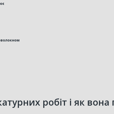
цює
роволокном
атурних робіт і як вона