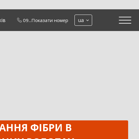
жів
ua
09...
Показати номер
АННЯ ФІБРИ В