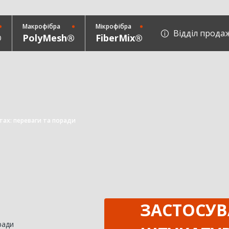
Макрофібра
Мікрофібра
Відділ прода
®
PolyMesh®
FiberMix®
тах: переваги та поради
ЗАСТОСУВ