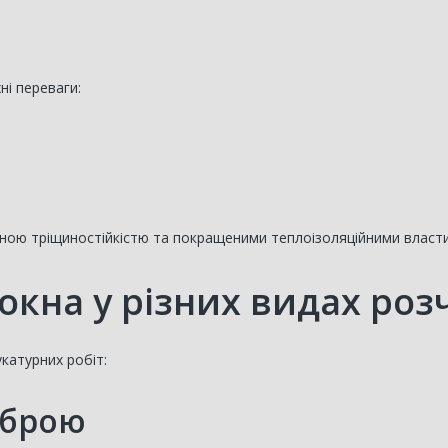
ні переваги:
еною тріщиностійкістю та покращеними теплоізоляційними власт
окна у різних видах роз
катурних робіт:
іброю