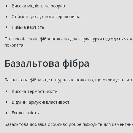
Висока міцність на розрив
Стійкість до лужного середовища
Низька вартість
Поліпропіленове фіброволокно для штукатурки підходить як для
покриття.
Базальтова фібра
Базальтова фібра - це натуральне волокно, що отримується з р
Висока термостійкість
Відмінні армуючі властивості
Екологічність
Базальтова добавка особливо добре підходить для цементних