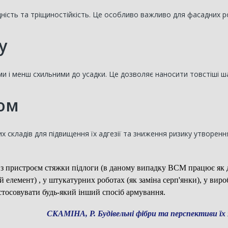
цність та тріщиностійкість. Це особливо важливо для фасадних 
у
и і менш схильними до усадки. Це дозволяє наносити товстіші ша
ом
складів для підвищення їх адгезії та зниження ризику утворення
 пристроєм стяжки підлоги (в даному випадку ВСМ працює як деш
елемент) , у штукатурних роботах (як заміна серп'янки), у вироб
стосовувати будь-який інший спосіб армування.
СКАМІНА, Р. Будівельні фібри та перспективи їх 