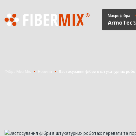
Макрофібра
ArmoTec
Фібра FiberMix
Новини
Застосування фібри в штукатурних робо