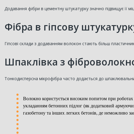
Додавання фібри в цементну штукатурку значно підвищує її мі
Фібра в гіпсову штукатурк
Гіпсові склади з додаванням волокон стають більш пластичним
Шпаклівка з фіброволокн
Тонкодисперсна мікрофібра часто додається до шпаклювальних 
Волокно користується високим попитом при роботах з
укладанням бетонних підлог (як додатковий армуючий 
газобетону та інших легких бетонів, де неможливо за