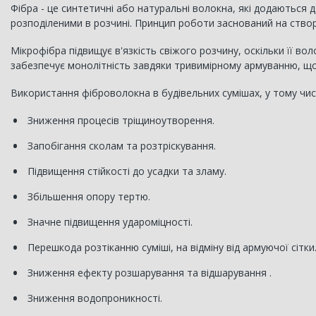
Фібра - це синтетичні або натуральні волокна, які додаються
розподіленими в розчині. Принцип роботи заснований на створе
Мікрофібра підвищує в'язкість свіжого розчину, оскільки її во
забезпечує монолітність завдяки тривимірному армуванню, що 
Використання фіброволокна в будівельних сумішах, у тому чис
Зниження процесів тріщиноутворення.
Запобігання сколам та розтріскування.
Підвищення стійкості до усадки та зламу.
Збільшення опору тертю.
Значне підвищення удароміцності.
Перешкода розтіканню суміші, на відміну від армуючої сітки
Зниження ефекту розшарування та відшарування .
Зниження водопроникності.