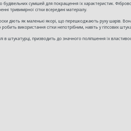
 до будівельних сумішей для покращення їх характеристик. Фібро
нні тривимірної сітки всередині матеріалу.
лоски діють як маленькі якорі, що перешкоджають руху шарів. Вон
робить використання сітки непотрібним, навіть у гіпсових штук
лі в штукатурці, призводить до значного поліпшення їх властиво
.