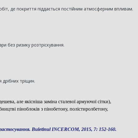
робіт, де покриття піддається постійним атмосферним впливам.
ри без ризику розтріскування.
 дрібних тріщин.
ева, але якісніша заміна сталевої армуючої сітки),
ництві піноблоків з пінобетону, полістиролбетону,
застосування. Buletinul INCERCOM, 2015, 7: 152-160.