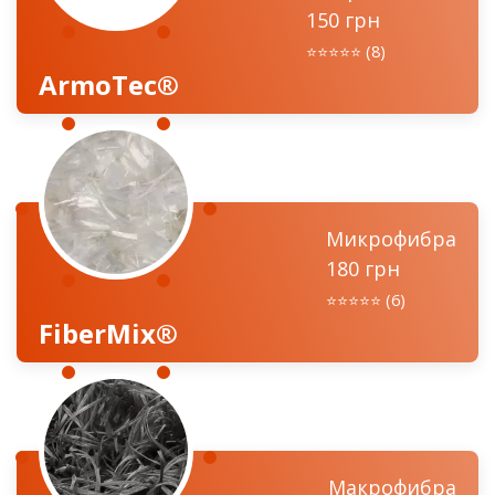
150 грн
⭐️⭐️⭐️⭐️⭐️ (8)
ArmoTec®
Микрофибра
180 грн
⭐️⭐️⭐️⭐️⭐️ (6)
FiberMix®
Макрофибра