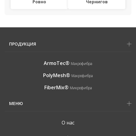
Ровно
Чернигов
ПРОДУКЦИЯ
ArmoTec®
Макрофибра
PolyMesh®
Макрофибра
FiberMix®
Микрофибра
МЕНЮ
О нас