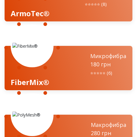
⭐️⭐️⭐️⭐️⭐️ (8)
ArmoTec®
Микрофибра
180 грн
⭐️⭐️⭐️⭐️⭐️ (6)
FiberMix®
Макрофибра
280 грн