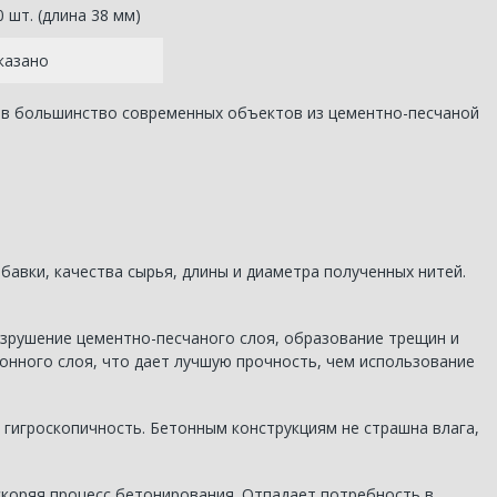
 шт. (длина 38 мм)
казано
 в большинство современных объектов из цементно-песчаной
авки, качества сырья, длины и диаметра полученных нитей.
азрушение цементно-песчаного слоя, образование трещин и
онного слоя, что дает лучшую прочность, чем использование
 гигроскопичность. Бетонным конструкциям не страшна влага,
скоряя процесс бетонирования. Отпадает потребность в