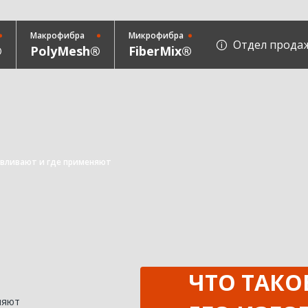
Макрофибра
Микрофибра
Отдел прода
®
PolyMesh®
FiberMix®
авливают и где применяют
ЧТО ТАКО