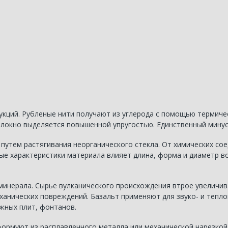
укций. Рубленые нити получают из углерода с помощью термиче
олокно выделяется повышенной упругостью. Единственный минус
утем растягивания неорганического стекла. От химических сое
ные характеристики материала влияет длина, форма и диаметр 
минерала. Сырье вулканического происхождения втрое увеличи
еханических повреждений. Базальт применяют для звуко- и тепл
жных плит, фонтанов.
ормуют из расплавленного металла или механической нарезкой