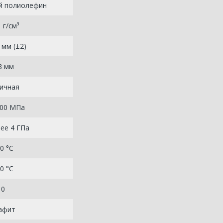
й полиолефин
 г/см³
 мм (±2)
3 мм
ичная
600 МПа
ее 4 ГПа
0 °C
0 °C
0
афит