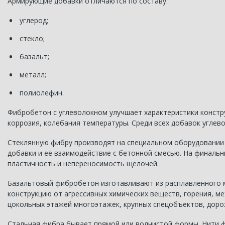
Армирующие добавки отличаются по составу:
углерод;
стекло;
базальт;
металл;
полиолефин.
Фибробетон с углеволокном улучшает характеристики констр
коррозия, колебания температуры. Среди всех добавок углев
Стеклянную фибру производят на специальном оборудовании п
добавки и её взаимодействие с бетонной смесью. На финаль
пластичность и непереносимость щелочей.
Базальтовый фибробетон изготавливают из расплавленного 
конструкцию от агрессивных химических веществ, горения, м
цокольных этажей многоэтажек, крупных спецобъектов, доро
Стальная фибра бывает прямой или волнистой формы. Нити ф