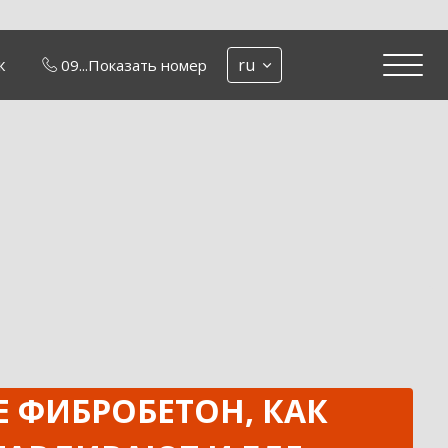
ж
ru
09...
Показать номер
Е ФИБРОБЕТОН, КАК