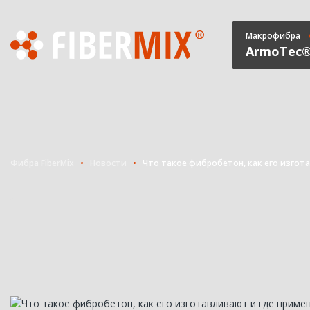
Макрофибра
ArmoTec
Фибра FiberMix
Новости
Что такое фибробетон, как его изгот