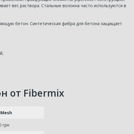
вает вес раствора. Стальные волокна часто используются в
ляющую бетон. Синтетическая фибра для бетона защищает
й;
 от Fibermix
yMesh
0 грн