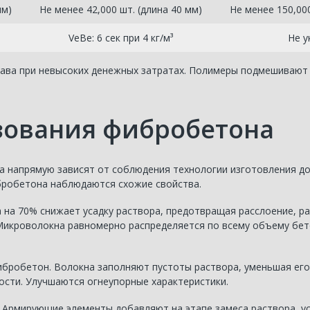
мм)
Не менее 42,000 шт. (длина 40 мм)
Не менее 150,000
VeBe: 6 сек при 4 кг/м³
Не у
тава при невысоких денежных затратах. Полимеры подмешивают
зования фибробетона
 напрямую зависят от соблюдения технологии изготовления доб
ибробетона наблюдаются схожие свойства.
 на 70% снижает усадку раствора, предотвращая расслоение, р
 Микроволокна равномерно распределяется по всему объему бет
ибробетон. Волокна заполняют пустоты раствора, уменьшая его
ости. Улучшаются огнеупорные характеристики.
. Армирующие элементы добавляют на этапе замеса раствора, у