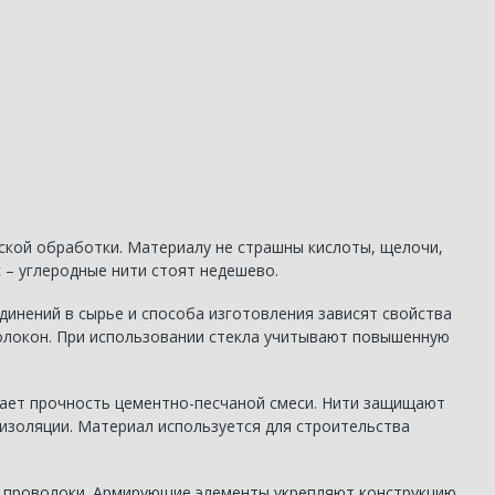
ской обработки. Материалу не страшны кислоты, щелочи,
 – углеродные нити стоят недешево.
динений в сырье и способа изготовления зависят свойства
волокон. При использовании стекла учитывают повышенную
вает прочность цементно-песчаной смеси. Нити защищают
оизоляции. Материал используется для строительства
 проволоки. Армирующие элементы укрепляют конструкцию,